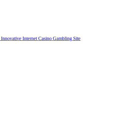
Innovative Internet Casino Gambling Site