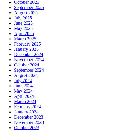
October 2025
September 2025
August 2025
July 2025
June 2025
May 2025
April 2025
March 2025
February 2025
January 2025
December 2024
November 2024
October 2024
September 2024
August 2024
July 2024
June 2024
May 2024
April 2024
March 2024
February 2024
January 2024
December 2023
November 2023
October 2023