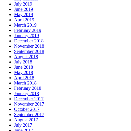
July 2019
June 2019
May 2019
April 2019
March 2019
February 2019
January 2019
December 2018
November 2018
September 2018
August 2018
July 2018
June 2018
May 2018
April 2018
March 2018
February 2018
January 2018
December 2017
November 2017
October 2017
September 2017
August 2017
July 2017
June 2017