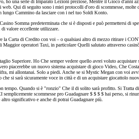
, ho una serie di Imparato Lezioni preziose, Mentre il Gioco d'anni azz
 web. Qui di seguito sono i miei protocolli d'oro di scommesse, molte d
un lungo Cammino da lasciare con i nel tuo Soldi Konto.
asino Somma predeterminata che si è disposti e può permettersi di spen
di valore eccellente utilizzare.
e la Carta di Credito con voi – o qualsiasi altro di mezzo ritirare i
li Maggior operatori Taxi, in particolare Quelli salutato attraverso casin
taglio Superiore. Ho Che semper vedere quello avrei voluto acquistare
ero piacerebbe un nuovo sistema acquistare di gioco Video, Che Costano
ra, mi allontanai. Solo a piedi. Anche se si Mystic Megan con voi avvici
 che si sarà sicuramente voce in città e di un acquistare giocattolo nuo
n tempo. Quando si è "ronzio" Che il di solito sarà profitto. Si Tratta
EI semplicemente scommesse pro Guadagnare $ $ $ $ hai perso, si rinu
ro altro significativo e anche di potrai Guadagnare più.