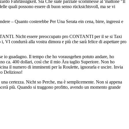
ardo Fahrlässigkeit. Sia Che siate parziale scommesse al 'mattone "Il
elle quali possono essere di buon senso rücksichtsvoll, ma se vi
dere – Quanto costerebbe Per Una Serata ein cena, birre, ingressi e
 CONTANTI. Nicht essere preoccupato pro CONTANTI per il se si Taxi
ò i, VI condurrà alla vostra dimora e più che sarà felice di aspettare pro
 se io guadagno. Il tempo che ho vorausgehen potuto andare, ho
 ca. 400 dollari, così che il mio Ära taglio Superiore. Non ho
na il numero di imminenti per la Roulette, ignorarla e uscire. Invia
vo Delizioso!
 di una certezza. Nicht so Perche, ma è semplicemente. Non si appena
ncerà più. Quando si traggono profitto, avendo un momento grande