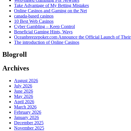
Web-based Gambling For Newbies
Take Advantage of My Betting Mistakes
Online Casinos and Gaming on the Net
canada-based casinos
10 Best Web Casinos
Cyber Gambling – Keep Control
Beneficial Gaming Hints, Ways
Oceanbreezepoker.com Announce the Official Launch of Their 
The introduction of Online Casinos
Blogroll
Archives
August 2026
July 2026
June 2026
May 2026
April 2026
March 2026
February 2026
January 2026
December 2025
November 2025