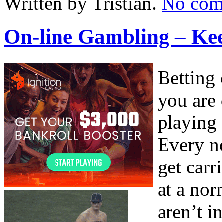
Written by Tristian.
No com
On-line Gambling – Ke
Betting 
you are 
playing 
Every no
get carr
at a nor
aren’t i