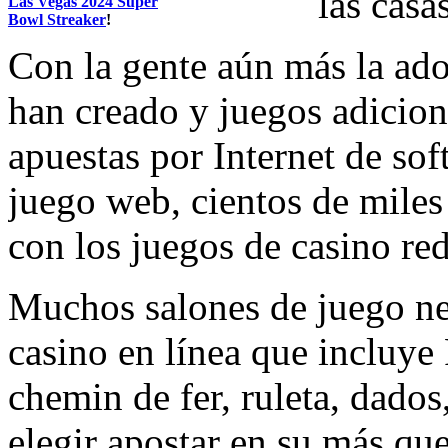
las casa
Las Vegas 2024 Super
Bowl Streaker
!
Con la gente aún más la ado
han creado y juegos adicion
apuestas por Internet de sof
juego web, cientos de miles
con los juegos de casino red
Muchos salones de juego ne
casino en línea que incluye 
chemin de fer, ruleta, dado
elegir apostar en su más qu