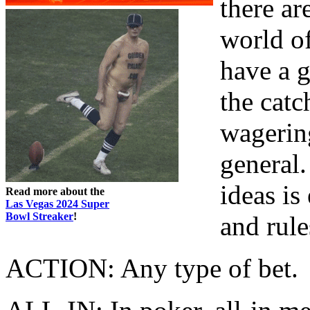
there ar
world o
have a 
the catc
wagering
general
ideas is
Read more about the
Las Vegas 2024 Super
Bowl Streaker
!
and rule
ACTION: Any type of bet.