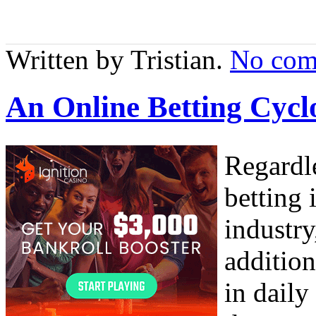
Written by Tristian.
No com
An Online Betting Cycl
Regardle
betting 
industry
addition
in daily