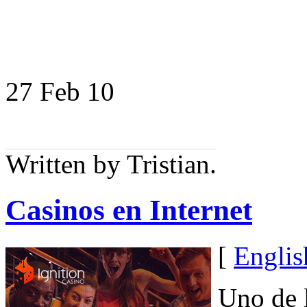
27 Feb
10
Written by Tristian.
Casinos en Internet
[
Englis
Uno de 