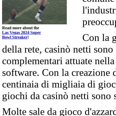
l'indust
preoccup
Read more about the
Las Vegas 2024 Super
Con la g
Bowl Streaker
!
della rete, casinò netti sono 
complementari attuate nella
software. Con la creazione d
centinaia di migliaia di gio
giochi da casinò netti sono 
Molte sale da gioco d'azzar