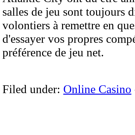
salles de jeu sont toujours 
volontiers à remettre en que
d'essayer vos propres compé
préférence de jeu net.
Filed under:
Online Casino