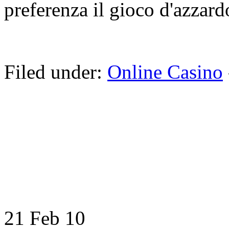
preferenza il gioco d'azzard
Filed under:
Online Casino
21 Feb
10