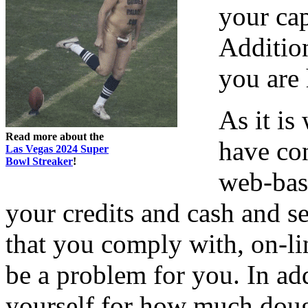
your capi
Addition
you are
As it is 
Read more about the
have co
Las Vegas 2024 Super
Bowl Streaker
!
web-bas
your credits and cash and se
that you comply with, on-li
be a problem for you. In add
yourself for how much doug