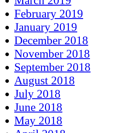
March 2019
February 2019
January 2019
December 2018
November 2018
September 2018
August 2018
July 2018
June 2018
May 2018