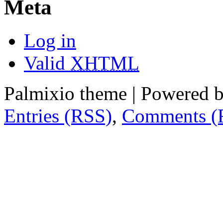
Meta
Log in
Valid
XHTML
Palmixio theme | Powered 
Entries (RSS)
,
Comments (