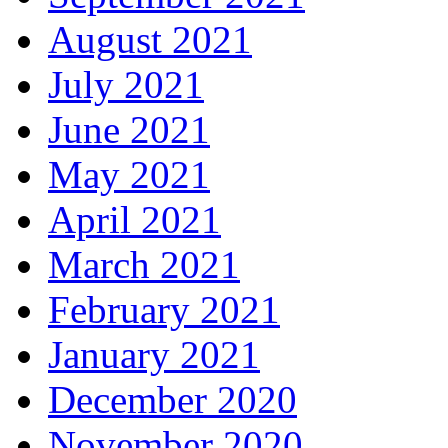
August 2021
July 2021
June 2021
May 2021
April 2021
March 2021
February 2021
January 2021
December 2020
November 2020