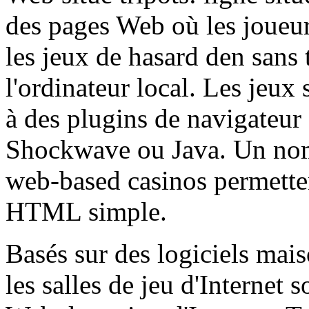
des pages Web où les joueur
les jeux de hasard den sans
l'ordinateur local. Les jeu
à des plugins de navigateu
Shockwave ou Java. Un nomb
web-based casinos permetten
HTML simple.
Basés sur des logiciels mais
les salles de jeu d'Internet s