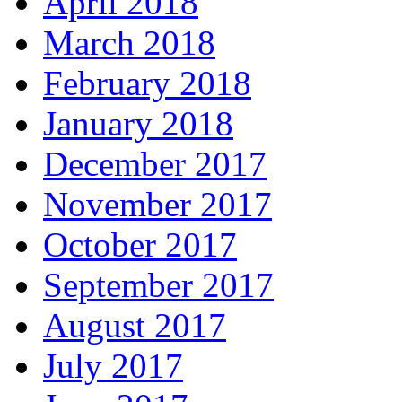
April 2018
March 2018
February 2018
January 2018
December 2017
November 2017
October 2017
September 2017
August 2017
July 2017