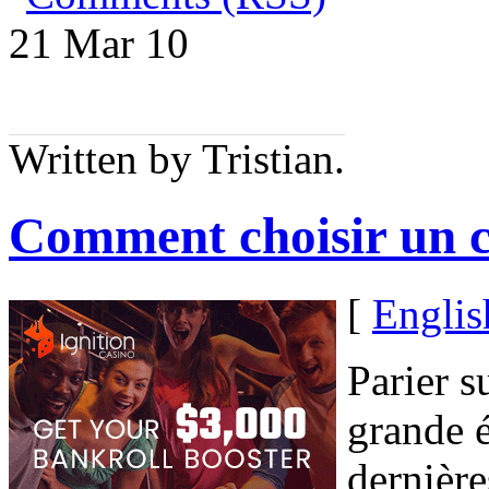
21 Mar
10
Written by Tristian.
Comment choisir un c
[
Englis
Parier s
grande é
dernière