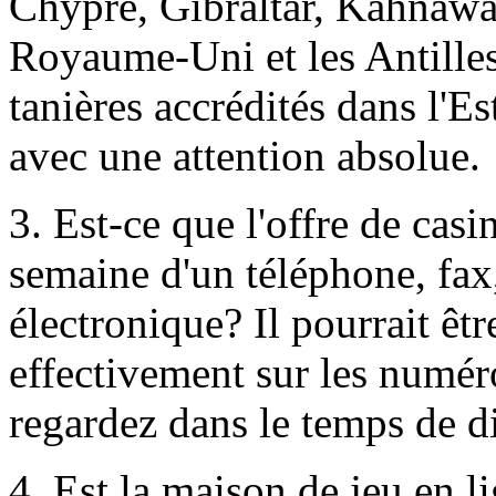
Chypre, Gibraltar, Kahnawak
Royaume-Uni et les Antilles 
tanières accrédités dans l'E
avec une attention absolue.
3. Est-ce que l'offre de casi
semaine d'un téléphone, fax,
électronique? Il pourrait êt
effectivement sur les numéro
regardez dans le temps de di
4. Est la maison de jeu en 