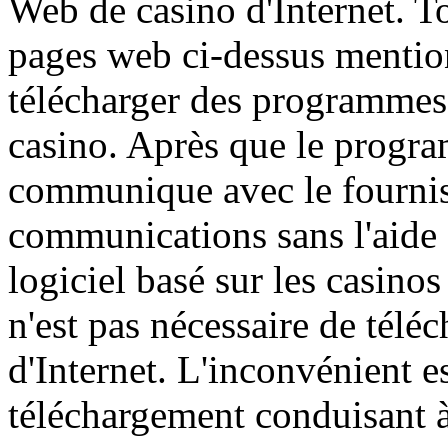
Web de casino d'Internet. To
pages web ci-dessus mentio
télécharger des programmes 
casino. Après que le program
communique avec le fournisse
communications sans l'aide 
logiciel basé sur les casinos 
n'est pas nécessaire de télé
d'Internet. L'inconvénient e
téléchargement conduisant 