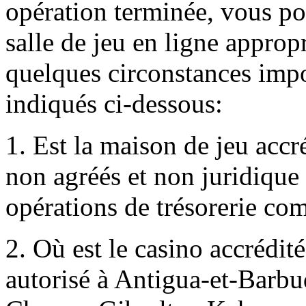
opération terminée, vous po
salle de jeu en ligne appropr
quelques circonstances impo
indiqués ci-dessous:
1. Est la maison de jeu accr
non agréés et non juridique 
opérations de trésorerie com
2. Où est le casino accrédit
autorisé à Antigua-et-Barbu