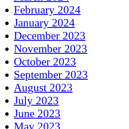
February 2024
January 2024
December 2023
November 2023
October 2023
September 2023
August 2023
July 2023
June 2023
May 2023