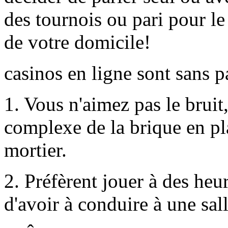
des tournois ou pari pour le 
de votre domicile!
casinos en ligne sont sans p
1. Vous n'aimez pas le bruit
complexe de la brique en pla
mortier.
2. Préfèrent jouer à des heu
d'avoir à conduire à une sal