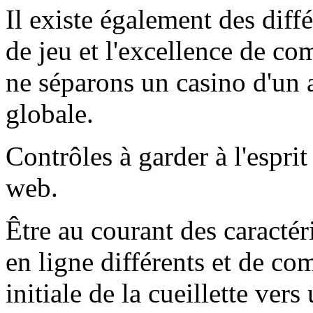
Il existe également des dif
de jeu et l'excellence de co
ne séparons un casino d'un 
globale.
Contrôles à garder à l'espri
web.
Être au courant des caractér
en ligne différents et de co
initiale de la cueillette vers