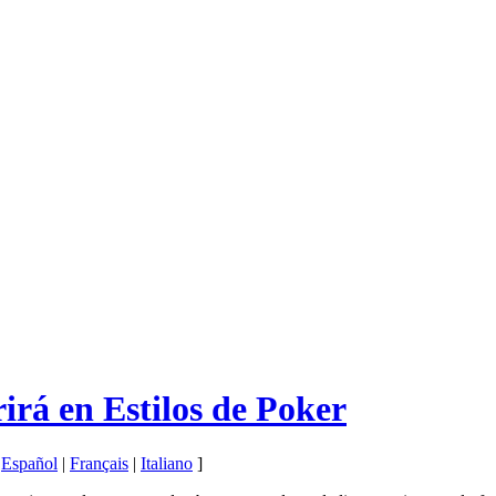
irá en Estilos de Poker
|
Español
|
Français
|
Italiano
]