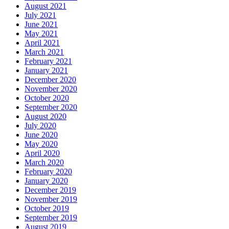
August 2021
July 2021
June 2021
May 2021
April 2021
March 2021
February 2021
January 2021
December 2020
November 2020
October 2020
September 2020
August 2020
July 2020
June 2020
May 2020
April 2020
March 2020
February 2020
January 2020
December 2019
November 2019
October 2019
September 2019
August 2019